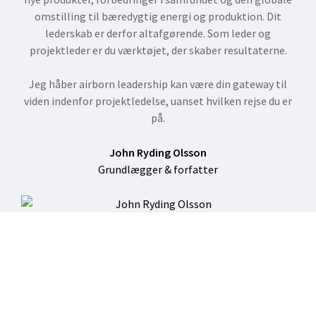
omstilling til bæredygtig energi og produktion. Dit
lederskab er derfor altafgørende. Som leder og
projektleder er du værktøjet, der skaber resultaterne.
Jeg håber airborn leadership kan være din gateway til
viden indenfor projektledelse, uanset hvilken rejse du er
på.
John Ryding Olsson
Grundlægger & forfatter
Søger du luft under vingerne?
Bliv opdateret med ny viden og nye værktøjer direkte i din
indbakke