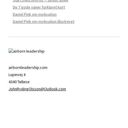
Start med hvorfor – Simon Sinek
De 7 gode vaner forklaret kort
Daniel Pink om motivation
Daniel Pink om motivation illustreret
airbornleadership.com
Lupinvej 4
4340 Tølløse
JohnRydingOlsson@Outlook.com