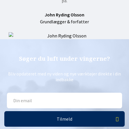
på.
John Ryding Olsson
Grundlægger & forfatter
Søger du luft under vingerne?
Bliv opdateret med ny viden og nye værktøjer direkte i din
indbakke