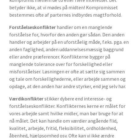
kompromis mellem de to eller flere interesser. Det
betyder ikke, at vi mødes på midten! Kompromisset
bestemmes ofte af parternes indbyrdes magtforhold.
Forståelseskonflikter
handler om en manglende
forståelse for, hvorfor den anden gør sådan. Den anden
handler og arbejder på en uforståelig måde, f.eks. pga. en
anden faglighed, anden uddannelsesmæssig baggrund
eller andre præferencer. Konflikterne bygger på
manglende tolerance over for forskellighed eller
misforståelser. Løsningen er ofte at sætte sig sammen
og tale om forskellighederne, eller arbejde sammen og
opdage, at den anden har andre styrker, end jeg selv har.
Værdikonflikter
stikker dybere end interesse- og
forståelseskonflikter. Konflikternes kerne er målet for
vores arbejde samt hvilke midler, man bør bruge for at
nå målet. Det kan handle om værdier angående flid,
kvalitet, arbejde, fritid, fleksibilitet, ordholdenhed,
åbenhed, hjælpsomhed osv. Ofte kan vi ikke ændre